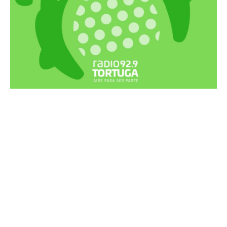
Recortes Tortuga en RadioCut