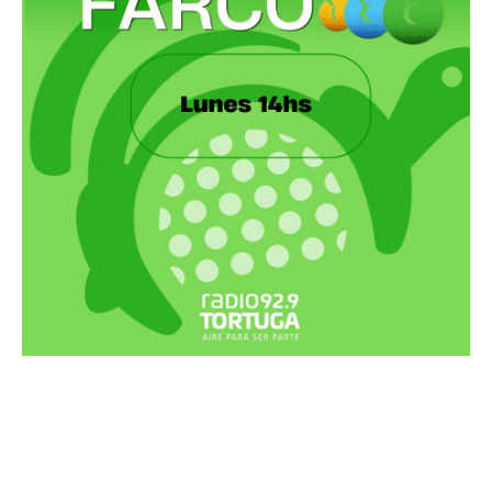
Recortes Tortuga en RadioCut