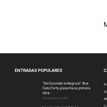
ENTRADAS POPULARES
C
“Sin Esconder la Negrura”: Ana
Po
Cielo Porto presenta su primera
S
obra...
23 septiembre, 2023
Al
Cu