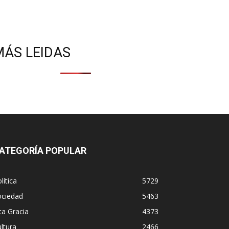
MÁS LEIDAS
ATEGORÍA POPULAR
lítica
5729
ociedad
5463
ta Gracia
4373
ltura
2466