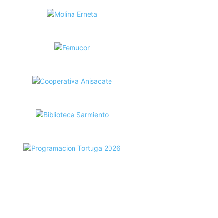
ecortes Tortuga en RadioCut