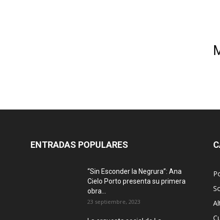
ENTRADAS POPULARES
C
“Sin Esconder la Negrura”: Ana
Po
Cielo Porto presenta su primera
S
obra...
23 septiembre, 2023
Al
Cu