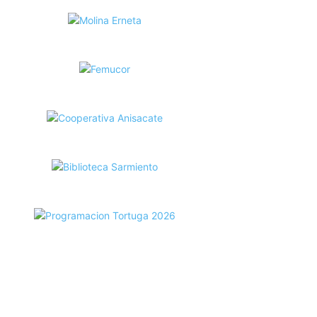
ecortes Tortuga en RadioCut