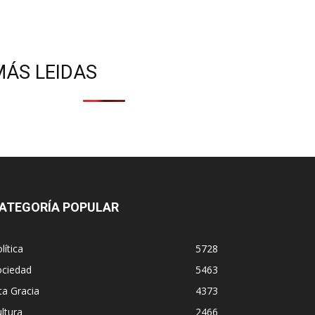
MÁS LEIDAS
ATEGORÍA POPULAR
lítica
5728
ociedad
5463
ta Gracia
4373
ltura
2466