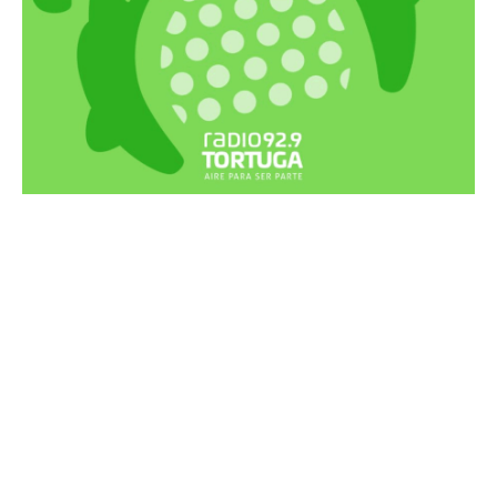
Recortes Tortuga en RadioCut