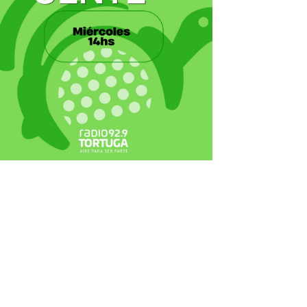
ecortes Tortuga en RadioCut