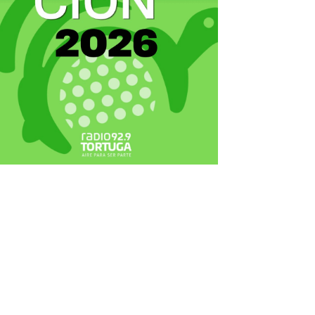
ecortes Tortuga en RadioCut