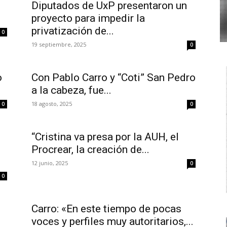
Diputados de UxP presentaron un
proyecto para impedir la
privatización de...
0
19 septiembre, 2025
0
o
Con Pablo Carro y “Coti” San Pedro
a la cabeza, fue...
18 agosto, 2025
0
0
“Cristina va presa por la AUH, el
Procrear, la creación de...
12 junio, 2025
0
0
Carro: «En este tiempo de pocas
voces y perfiles muy autoritarios,...