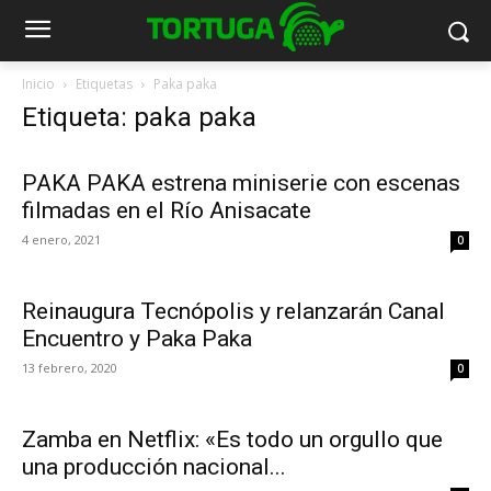
Inicio
Etiquetas
Paka paka
Etiqueta: paka paka
PAKA PAKA estrena miniserie con escenas
filmadas en el Río Anisacate
4 enero, 2021
0
Reinaugura Tecnópolis y relanzarán Canal
Encuentro y Paka Paka
13 febrero, 2020
0
Zamba en Netflix: «Es todo un orgullo que
una producción nacional...