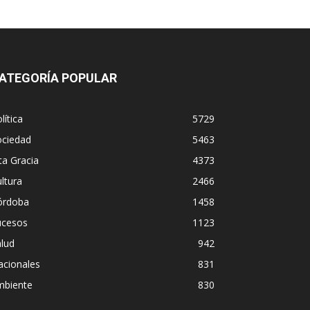
ATEGORÍA POPULAR
lítica
5729
ociedad
5463
ta Gracia
4373
ltura
2466
órdoba
1458
ucesos
1123
lud
942
acionales
831
mbiente
830