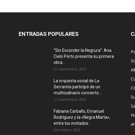
ENTRADAS POPULARES
C
“Sin Esconder la Negrura”: Ana
Po
Cielo Porto presenta su primera
S
obra...
23 septiembre, 2023
Al
Cu
La orquesta social de La
Serranita participó de un
C
multitudinario concierto...
S
27 septiembre, 2023
Sa
Fabiana Carballo, Emanuel
N
Rodríguez y la «Negra Marta»,
entre los invitados...
a
26 octubre, 2023