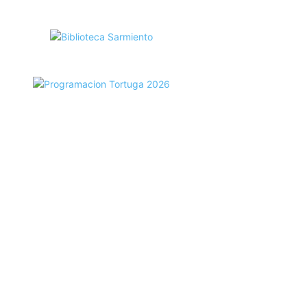
ecortes Tortuga en RadioCut