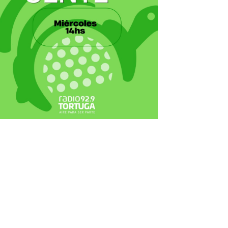
ecortes Tortuga en RadioCut