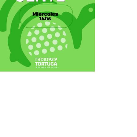
ecortes Tortuga en RadioCut