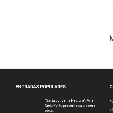
ENTRADAS POPULARES
C
“Sin Esconder la Negrura”: Ana
Po
Cielo Porto presenta su primera
S
obra...