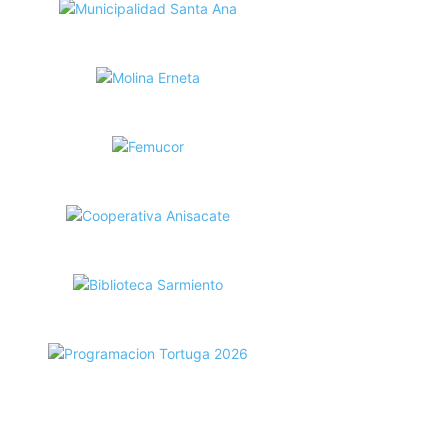
ecortes Tortuga en RadioCut