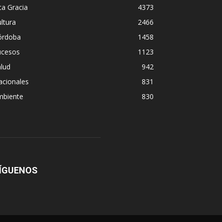
ta Gracia
4373
ltura
2466
órdoba
1458
ucesos
1123
lud
942
acionales
831
mbiente
830
ÍGUENOS