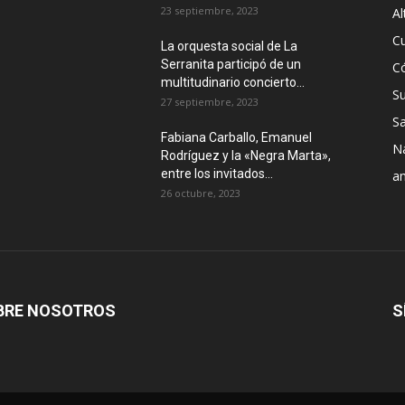
23 septiembre, 2023
Al
Cu
La orquesta social de La
Serranita participó de un
C
multitudinario concierto...
S
27 septiembre, 2023
Sa
Fabiana Carballo, Emanuel
N
Rodríguez y la «Negra Marta»,
entre los invitados...
a
26 octubre, 2023
BRE NOSOTROS
S