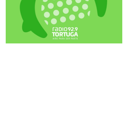
Recortes Tortuga en RadioCut