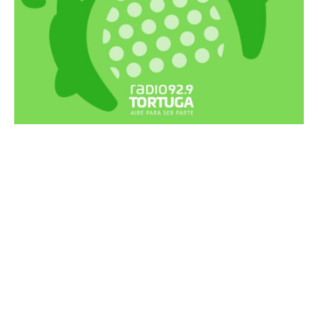
Recortes Tortuga en RadioCut