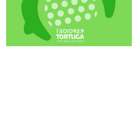
Recortes Tortuga en RadioCut