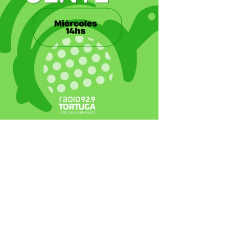
ecortes Tortuga en RadioCut