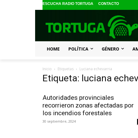
ESCUCHA RADIO TORTUGA
CONTACTO
HOME
POLÍTICA
GÉNERO
A
Inicio
Etiquetas
Luciana echevarria
Etiqueta: luciana echev
Autoridades provinciales
recorrieron zonas afectadas por
los incendios forestales
30 septiembre, 2024