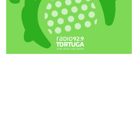
Recortes Tortuga en RadioCut