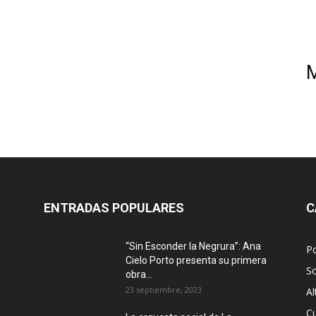
ENTRADAS POPULARES
C
“Sin Esconder la Negrura”: Ana
Po
Cielo Porto presenta su primera
S
obra...
23 septiembre, 2023
Al
Cu