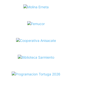
ecortes Tortuga en RadioCut