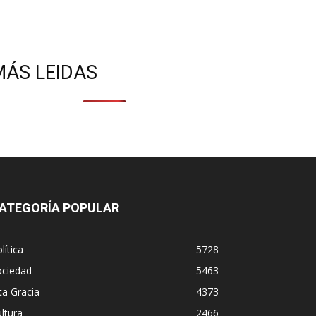
MÁS LEIDAS
ATEGORÍA POPULAR
lítica
5728
ociedad
5463
ta Gracia
4373
ltura
2466