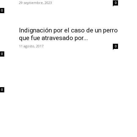
29 septiembre, 2023
0
0
Indignación por el caso de un perro
que fue atravesado por...
11 agosto, 2017
0
0
0
R