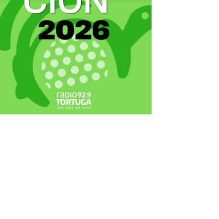
ecortes Tortuga en RadioCut