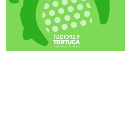
Recortes Tortuga en RadioCut