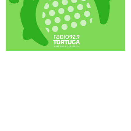
Recortes Tortuga en RadioCut