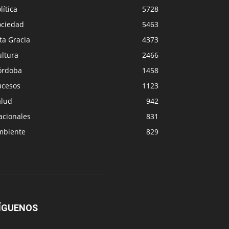
lítica
5728
ociedad
5463
ta Gracia
4373
ultura
2466
órdoba
1458
ucesos
1123
alud
942
acionales
831
mbiente
829
ÍGUENOS