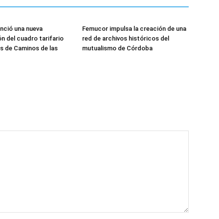
unció una nueva
Femucor impulsa la creación de una
n del cuadro tarifario
red de archivos históricos del
es de Caminos de las
mutualismo de Córdoba