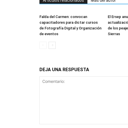
Artículos relacionados
Más del autor
Falda del Carmen: convocan
El Ersep an
capacitadores para dictar cursos
actualizació
de Fotografía Digital y Organización
de los peaj
de eventos
Sierras
DEJA UNA RESPUESTA