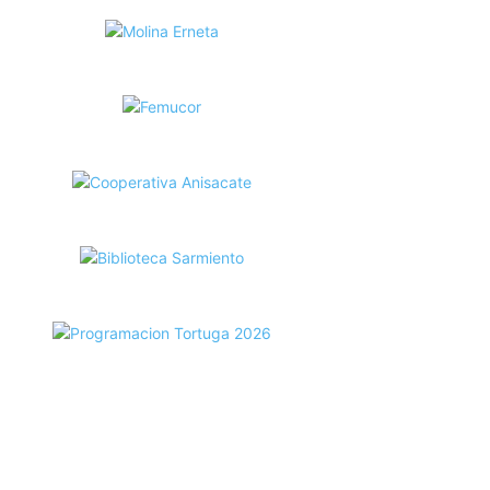
ecortes Tortuga en RadioCut