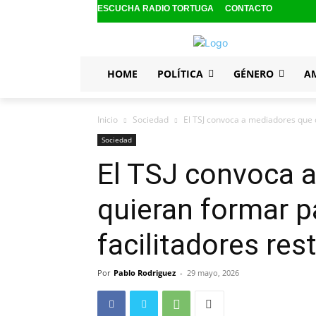
ESCUCHA RADIO TORTUGA
CONTACTO
HOME
POLÍTICA
GÉNERO
A
Inicio
Sociedad
El TSJ convoca a mediadores que q
Sociedad
El TSJ convoca 
quieran formar p
facilitadores res
Por
Pablo Rodriguez
-
29 mayo, 2026