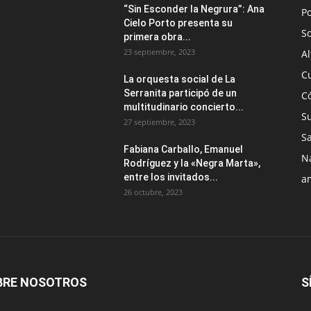
“Sin Esconder la Negrura”: Ana
Po
Cielo Porto presenta su
S
primera obra...
23 septiembre, 2023
Al
C
La orquesta social de La
Serranita participó de un
C
multitudinario concierto...
S
27 septiembre, 2023
S
Fabiana Carballo, Emanuel
N
Rodríguez y la «Negra Marta»,
entre los invitados...
a
26 octubre, 2023
BRE NOSOTROS
S