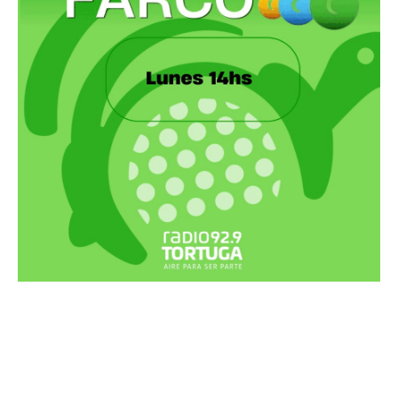
Recortes Tortuga en RadioCut