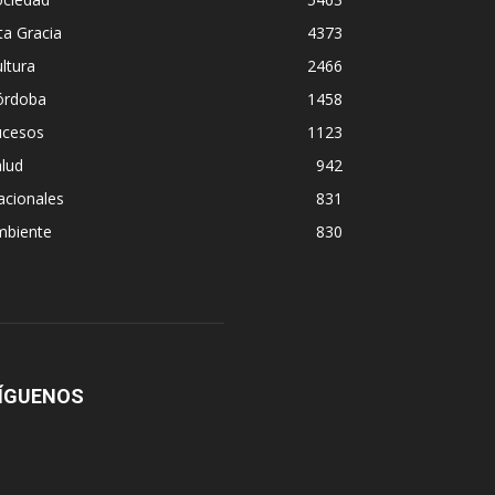
ta Gracia
4373
ltura
2466
órdoba
1458
ucesos
1123
lud
942
acionales
831
mbiente
830
ÍGUENOS