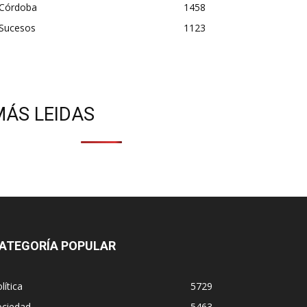
Córdoba
1458
Sucesos
1123
MÁS LEIDAS
ATEGORÍA POPULAR
lítica
5729
ociedad
5463