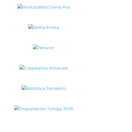
ecortes Tortuga en RadioCut