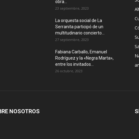
obra...
23 septiembre, 2023
Al
Cu
La orquesta social de La
Serranita participó de un
C
multitudinario concierto...
S
27 septiembre, 2023
Sa
Fabiana Carballo, Emanuel
N
Rodríguez y la «Negra Marta»,
entre los invitados...
a
26 octubre, 2023
BRE NOSOTROS
S