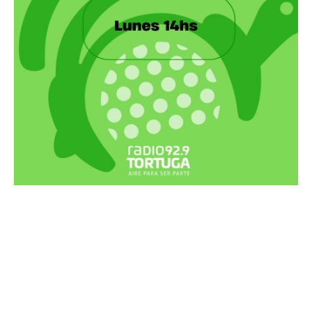
Recortes Tortuga en RadioCut