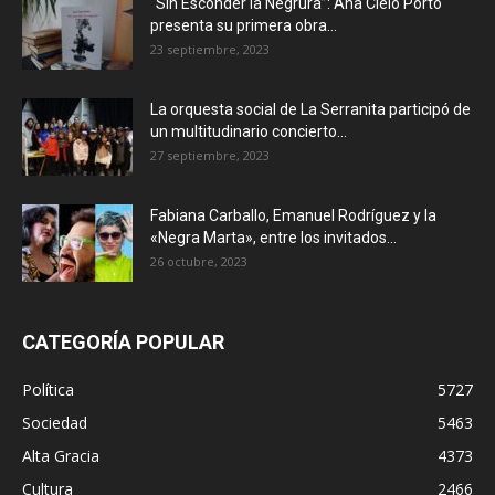
“Sin Esconder la Negrura”: Ana Cielo Porto
presenta su primera obra...
23 septiembre, 2023
La orquesta social de La Serranita participó de
un multitudinario concierto...
27 septiembre, 2023
Fabiana Carballo, Emanuel Rodríguez y la
«Negra Marta», entre los invitados...
26 octubre, 2023
CATEGORÍA POPULAR
Política
5727
Sociedad
5463
Alta Gracia
4373
Cultura
2466