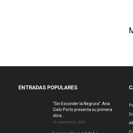
ENTRADAS POPULARES
C
“Sin Esconder la Negrura”: Ana
Po
Cielo Porto presenta su primera
S
obra...
23 septiembre, 2023
Al
Cu