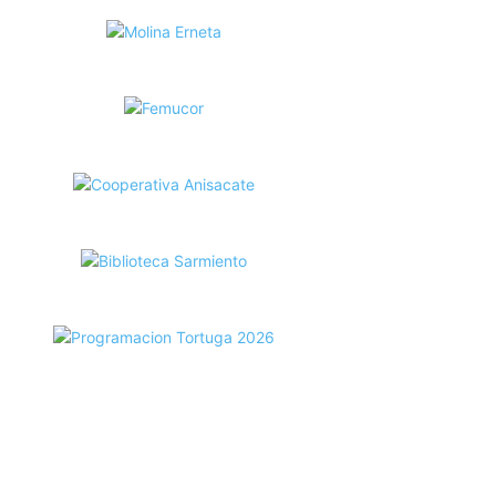
ecortes Tortuga en RadioCut