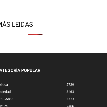
MÁS LEIDAS
ATEGORÍA POPULAR
lítica
5729
ociedad
5463
ta Gracia
4373
ltura
2466