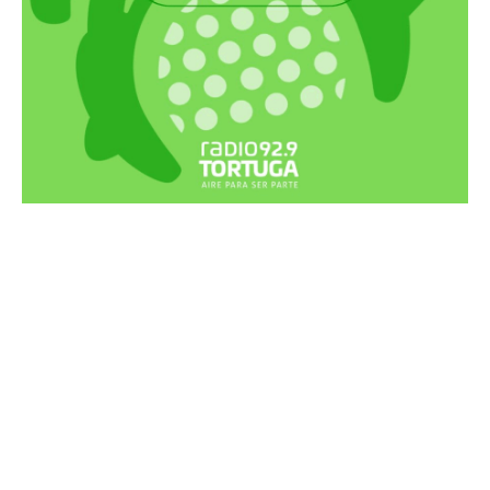
Recortes Tortuga en RadioCut