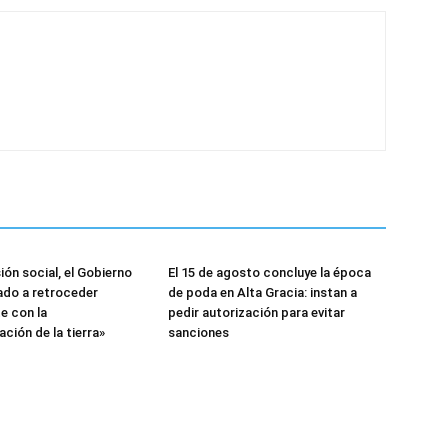
ión social, el Gobierno
El 15 de agosto concluye la época
gado a retroceder
de poda en Alta Gracia: instan a
e con la
pedir autorización para evitar
ación de la tierra»
sanciones