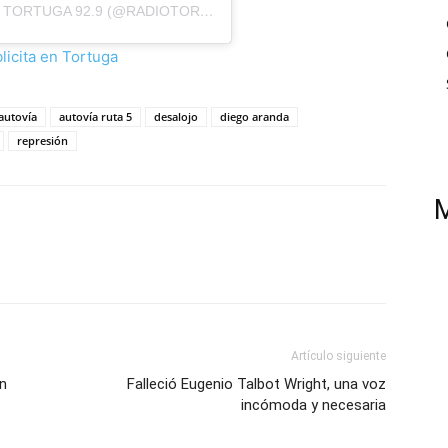
UNA PUBLICACIÓN COMPARTIDA DE RADIO TORTUGA 92.9 (@RADIOTORTUGA)
autovía
autovía ruta 5
desalojo
diego aranda
represión
Artículo siguiente
en
Falleció Eugenio Talbot Wright, una voz
incómoda y necesaria