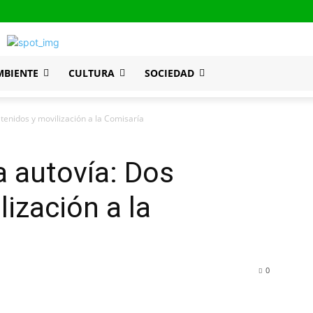
MBIENTE
CULTURA
SOCIEDAD
tenidos y movilización a la Comisaría
 autovía: Dos
ización a la
0