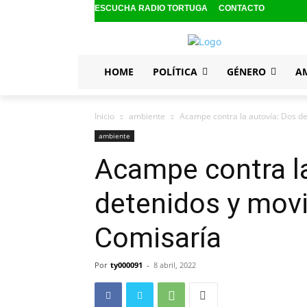
ESCUCHA RADIO TORTUGA
CONTACTO
HOME
POLÍTICA
GÉNERO
A
Inicio
ambiente
Acampe contra la autovía: Dos de
ambiente
Acampe contra la
detenidos y movil
Comisaría
Por
ty000091
-
8 abril, 2022