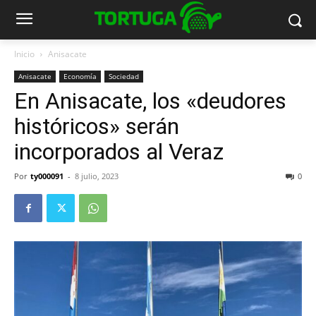
Inicio
Anisacate
Anisacate
Economía
Sociedad
En Anisacate, los «deudores
históricos» serán
incorporados al Veraz
Por
ty000091
-
8 julio, 2023
0