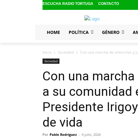
ESCUCHA RADIO TORTUGA
CONTACTO
HOME
POLÍTICA
GÉNERO
A
Inicio
Sociedad
Con una marcha de antorchas y jun
Sociedad
Con una marcha 
a su comunidad e
Presidente Irigo
de vida
Por
Pablo Rodriguez
-
4 julio, 2026