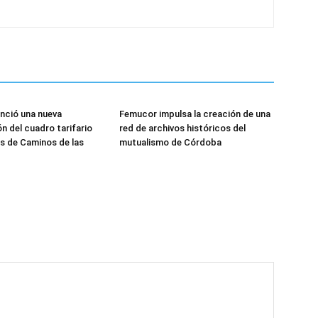
unció una nueva
Femucor impulsa la creación de una
n del cuadro tarifario
red de archivos históricos del
es de Caminos de las
mutualismo de Córdoba