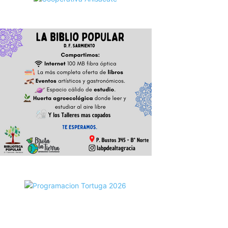
ecortes Tortuga en RadioCut