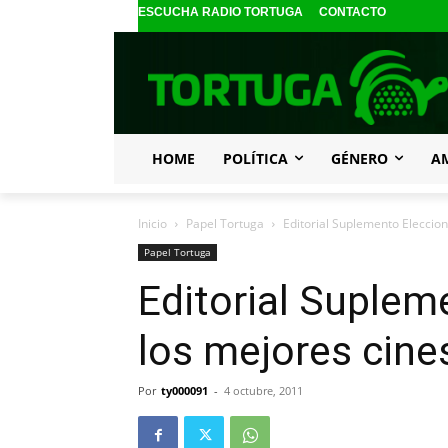
ESCUCHA RADIO TORTUGA
CONTACTO
HOME
POLÍTICA
GÉNERO
A
Inicio
Papel Tortuga
Editorial Suplemento Eleccion
Papel Tortuga
Editorial Suplem
los mejores cine
Por
ty000091
-
4 octubre, 2011