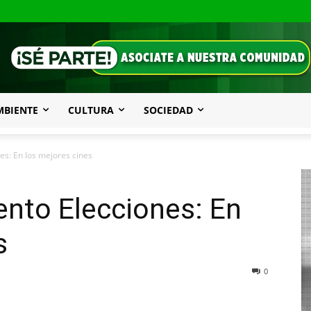
MBIENTE
CULTURA
SOCIEDAD
es: En los mejores cines
ento Elecciones: En
s
0