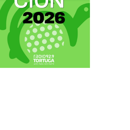
ecortes Tortuga en RadioCut