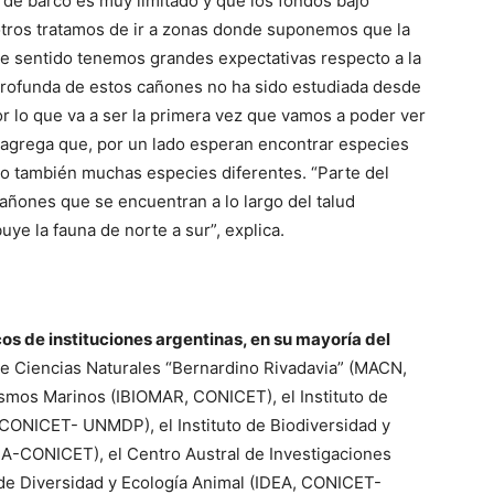
de barco es muy limitado y que los fondos bajo
otros tratamos de ir a zonas donde suponemos que la
se sentido tenemos grandes expectativas respecto a la
profunda de estos cañones no ha sido estudiada desde
por lo que va a ser la primera vez que vamos a poder ver
. Y agrega que, por un lado esperan encontrar especies
ro también muchas especies diferentes. “Parte del
cañones que se encuentran a lo largo del talud
uye la fauna de norte a sur”, explica.
cos de instituciones argentinas, en su mayoría del
de Ciencias Naturales “Bernardino Rivadavia” (MACN,
ismos Marinos (IBIOMAR, CONICET), el Instituto de
 CONICET- UNMDP), el Instituto de Biodiversidad y
BA-CONICET), el Centro Austral de Investigaciones
 de Diversidad y Ecología Animal (IDEA, CONICET-