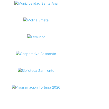
ecortes Tortuga en RadioCut