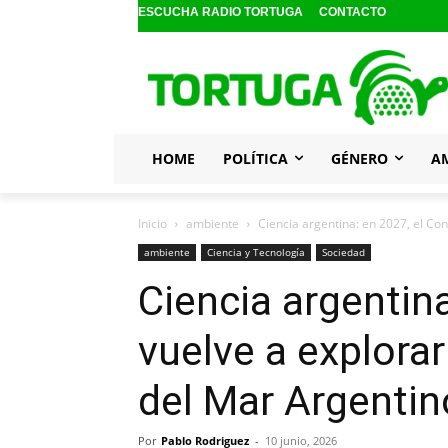
ESCUCHA RADIO TORTUGA
CONTACTO
HOME
POLÍTICA
GÉNERO
A
Inicio
ambiente
Ciencia argentina: en 2027, el Con
ambiente
Ciencia y Tecnología
Sociedad
Ciencia argentina
vuelve a explora
del Mar Argentin
Por
Pablo Rodriguez
-
10 junio, 2026