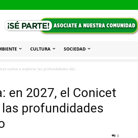
MBIENTE
CULTURA
SOCIEDAD
icet vuelve a explorar las profundidades del...
: en 2027, el Conicet
r las profundidades
o
0