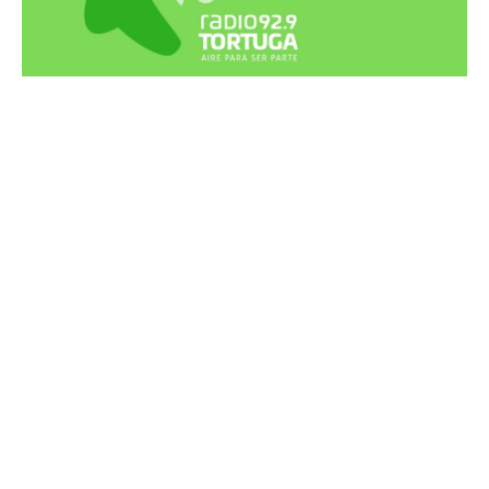
Recortes Tortuga en RadioCut