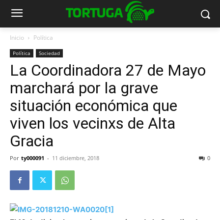
Inicio
Política
Política
Sociedad
La Coordinadora 27 de Mayo
marchará por la grave
situación económica que
viven los vecinxs de Alta
Gracia
Por
ty000091
-
11 diciembre, 2018
0