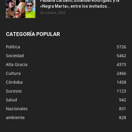
Fabiana Carballo, Emanuel Rodríguez y la
«Negra Marta», entre los invitados...
26 octubre, 2023
CATEGORÍA POPULAR
Política
5726
Sociedad
5462
Alta Gracia
4373
Cultura
2466
Córdoba
1458
Sucesos
1123
Salud
942
Nacionales
831
ambiente
828