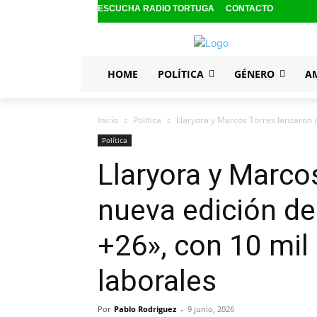
ESCUCHA RADIO TORTUGA
CONTACTO
HOME
POLÍTICA
GÉNERO
A
Inicio
Política
Llaryora y Marcos Torres lanzaron 
Política
Llaryora y Marco
nueva edición d
+26», con 10 mil
laborales
Por
Pablo Rodriguez
-
9 junio, 2026