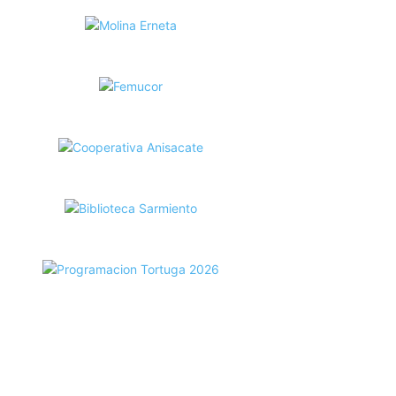
ecortes Tortuga en RadioCut