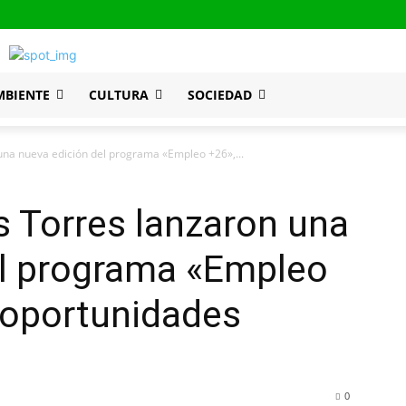
MBIENTE
CULTURA
SOCIEDAD
una nueva edición del programa «Empleo +26»,...
s Torres lanzaron una
el programa «Empleo
 oportunidades
0