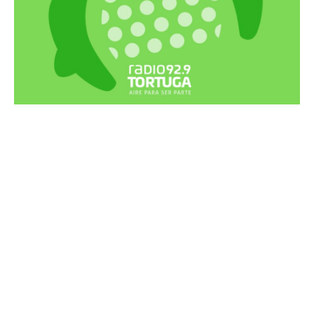
Recortes Tortuga en RadioCut