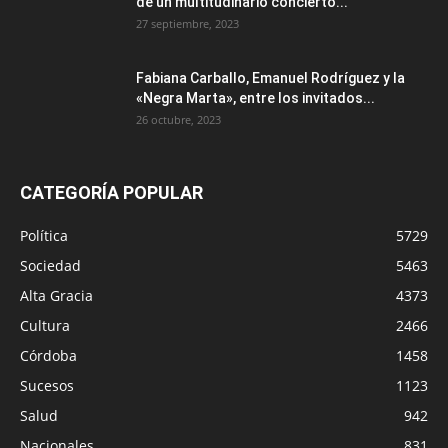
de un multitudinario concierto...
27 septiembre, 2023
Fabiana Carballo, Emanuel Rodríguez y la
«Negra Marta», entre los invitados...
26 octubre, 2023
CATEGORÍA POPULAR
Política
5729
Sociedad
5463
Alta Gracia
4373
Cultura
2466
Córdoba
1458
Sucesos
1123
Salud
942
Nacionales
831