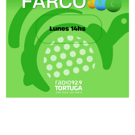
Recortes Tortuga en RadioCut