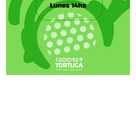
Recortes Tortuga en RadioCut