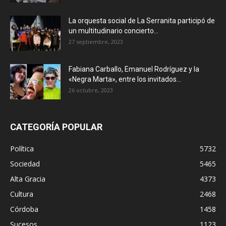
La orquesta social de La Serranita participó de
un multitudinario concierto...
27 septiembre, 2023
Fabiana Carballo, Emanuel Rodríguez y la
«Negra Marta», entre los invitados...
26 octubre, 2023
CATEGORÍA POPULAR
Política
5732
Sociedad
5465
Alta Gracia
4373
Cultura
2468
Córdoba
1458
Sucesos
1123