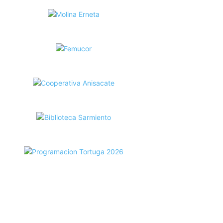
ecortes Tortuga en RadioCut