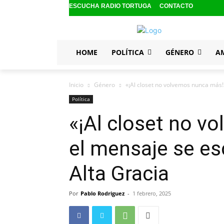
ESCUCHA RADIO TORTUGA
CONTACTO
HOME
POLÍTICA
GÉNERO
A
Inicio
Género
«¡Al closet no volvemos nunca más!»
Política
«¡Al closet no v
el mensaje se es
Alta Gracia
Por
Pablo Rodriguez
-
1 febrero, 2025