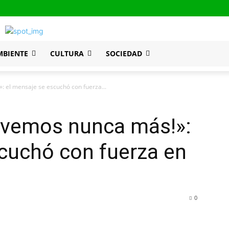
MBIENTE
CULTURA
SOCIEDAD
: el mensaje se escuchó con fuerza...
olvemos nunca más!»:
cuchó con fuerza en
0