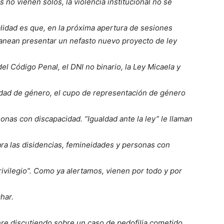
no vienen solos, la violencia institucional no se
alidad es que, en la próxima apertura de sesiones
planean presentar un nefasto nuevo proyecto de ley
del Código Penal, el DNI no binario, la Ley Micaela y
idad de género, el cupo de representación de género
sonas con discapacidad. “Igualdad ante la ley” le llaman
ara las disidencias, femineidades y personas con
ivilegio”. Como ya alertamos, vienen por todo y por
har.
ere discutiendo sobre un caso de pedofilia cometido