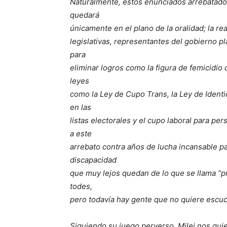
Naturalmente, estos enunciados arrebatados 
quedará
únicamente en el plano de la oralidad; la re
legislativas, representantes del gobierno 
para
eliminar logros como la figura de femicidio 
leyes
como la Ley de Cupo Trans, la Ley de Ident
en las
listas electorales y el cupo laboral para per
a este
arrebato contra años de lucha incansable p
discapacidad
que muy lejos quedan de lo que se llama “pr
todes,
pero todavía hay gente que no quiere escuc
Siguiendo su juego perverso, Milei nos qui