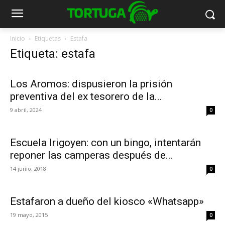
Inicio
Etiquetas
Estafa
Etiqueta: estafa
Los Aromos: dispusieron la prisión
preventiva del ex tesorero de la...
9 abril, 2024
0
Escuela Irigoyen: con un bingo, intentarán
reponer las camperas después de...
14 junio, 2018
0
Estafaron a dueño del kiosco «Whatsapp»
19 mayo, 2015
0