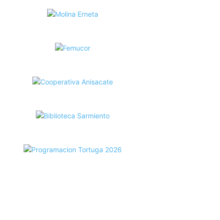
ecortes Tortuga en RadioCut