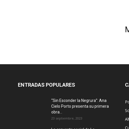
ENTRADAS POPULARES
C
“Sin Esconder la Negrura”: Ana
Po
Cielo Porto presenta su primera
S
obra...
23 septiembre, 2023
Al
Cu