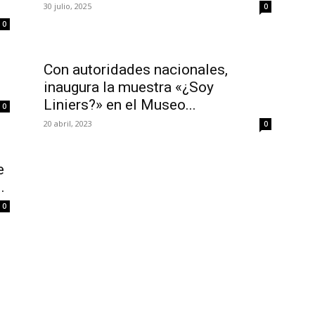
30 julio, 2025
0
0
Con autoridades nacionales,
inaugura la muestra «¿Soy
Liniers?» en el Museo...
0
20 abril, 2023
0
e
.
0
R