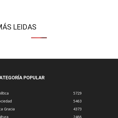
MÁS LEIDAS
ATEGORÍA POPULAR
lítica
5729
ociedad
5463
ta Gracia
4373
ltura
2466