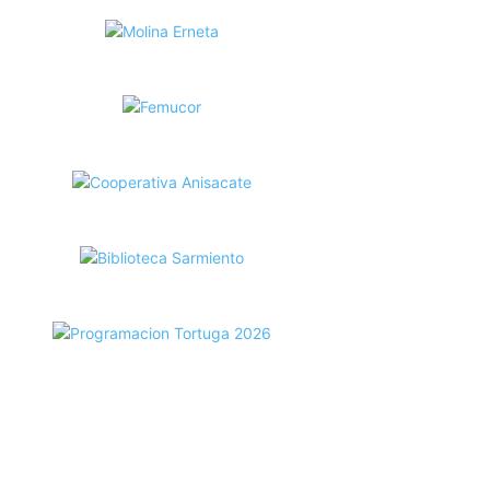
ecortes Tortuga en RadioCut