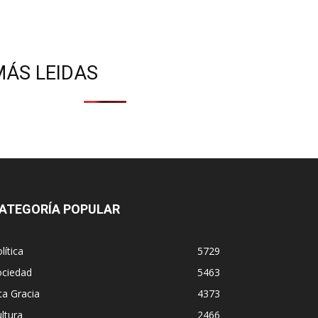
MÁS LEIDAS
ATEGORÍA POPULAR
lítica
5729
ociedad
5463
ta Gracia
4373
ltura
2466