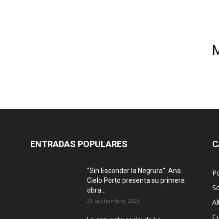
ENTRADAS POPULARES
C
“Sin Esconder la Negrura”: Ana
Po
Cielo Porto presenta su primera
S
obra...
23 septiembre, 2023
Al
Cu