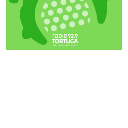
Recortes Tortuga en RadioCut