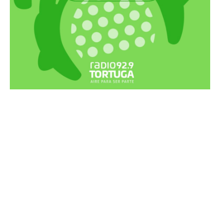
Recortes Tortuga en RadioCut