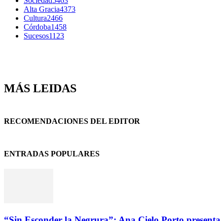
Sociedad
5463
Alta Gracia
4373
Cultura
2466
Córdoba
1458
Sucesos
1123
MÁS LEIDAS
RECOMENDACIONES DEL EDITOR
ENTRADAS POPULARES
“Sin Esconder la Negrura”: Ana Cielo Porto presenta 