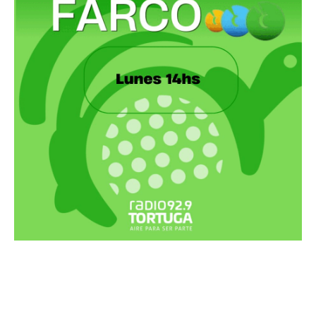
Recortes Tortuga en RadioCut