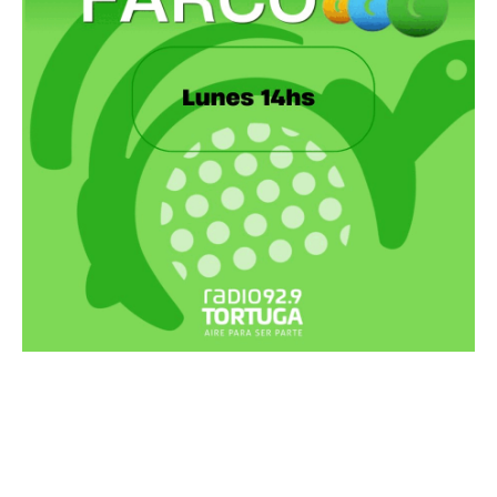
Recortes Tortuga en RadioCut