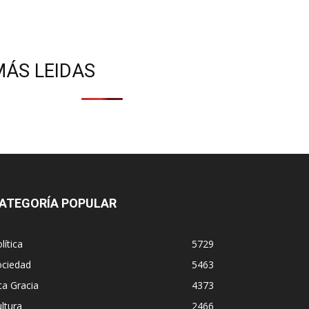
MÁS LEIDAS
ATEGORÍA POPULAR
lítica
5729
ociedad
5463
ta Gracia
4373
ltura
2466