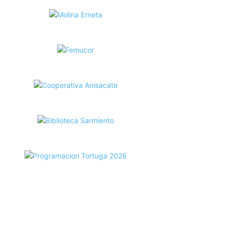
ecortes Tortuga en RadioCut