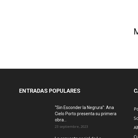
ENTRADAS POPULARES
C
“Sin Esconder la Negrura”: Ana
Po
Cielo Porto presenta su primera
S
obra...
23 septiembre, 2023
Al
Cu