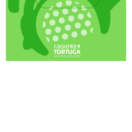
Recortes Tortuga en RadioCut